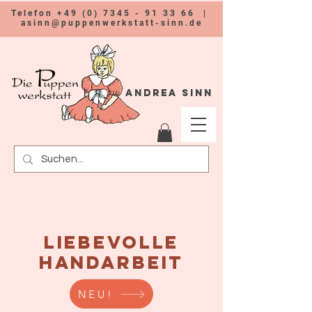
Telefon
+49 (0) 7345 - 91 33 66
|
asinn@puppenwerkstatt-sinn.de
Andrea Sinn
liebevolle
handarbeiT
NEU!