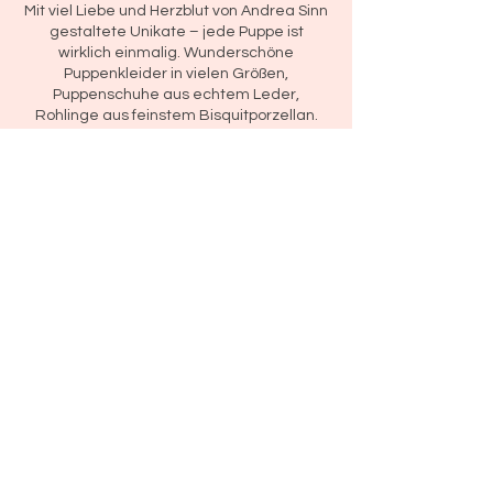
Mit viel Liebe und Herzblut von Andrea Sinn
gestaltete Unikate – jede Puppe ist
wirklich einmalig. Wunderschöne
Puppenkleider in vielen Größen,
Puppenschuhe aus echtem Leder,
Rohlinge aus feinstem Bisquitporzellan.
HILFE
Versandkosten
AGB
Zahlungsmethoden
Impressum
Datenschutz