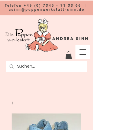
Telefon
+49 (0) 7345 - 91 33 66
|
asinn@puppenwerkstatt-sinn.de
Andrea Sinn