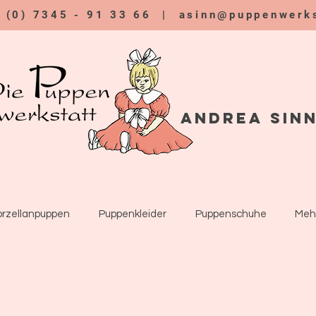
9 (0) 7345 - 91 33 66 |
asinn@puppenwerks
Andrea Sin
orzellanpuppen
Puppenkleider
Puppenschuhe
Meh