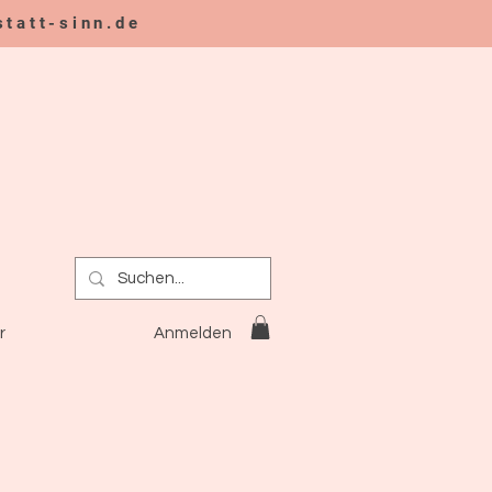
tatt-sinn.de
n
Anmelden
r