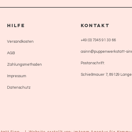
HILFE
KONTAKT
+49 (0) 7345 91 33 66
Versandkosten
asinn@puppenwerkstatt-sin
AGB
Postanschrift:
Zahlungsmethoden
Schießmauer 7, 89129 Lang
Impressum
Datenschutz
tatt Sinn. |
Website erstellt von: imteam Agentur für Komm