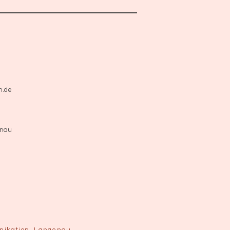
n.de
enau
unikation, Langenau