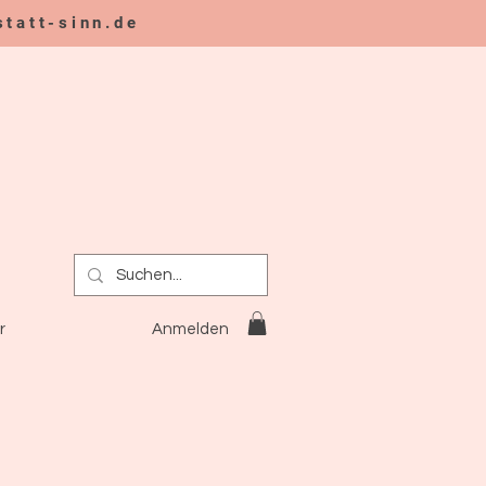
tatt-sinn.de
n
Anmelden
r