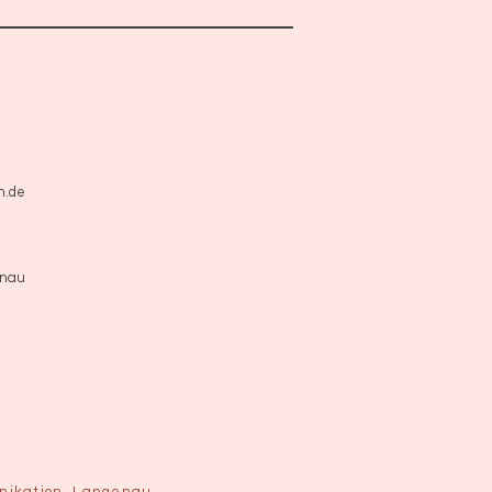
n.de
enau
unikation, Langenau