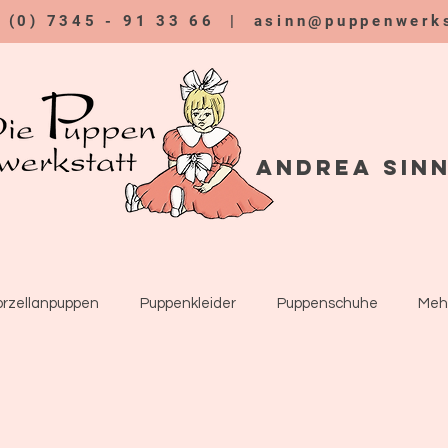
9 (0) 7345 - 91 33 66 |
asinn@puppenwerks
Andrea Sin
orzellanpuppen
Puppenkleider
Puppenschuhe
Meh