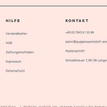
HILFE
KONTAKT
+49 (0) 7345 91 33 66
Versandkosten
asinn@puppenwerkstatt-sin
AGB
Postanschrift:
Zahlungsmethoden
Schießmauer 7, 89129 Lang
Impressum
Datenschutz
tatt Sinn. |
Website erstellt von: imteam Agentur für Komm