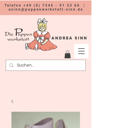
Telefon
+49 (0) 7345 - 91 33 66
|
asinn@puppenwerkstatt-sinn.de
Andrea Sinn