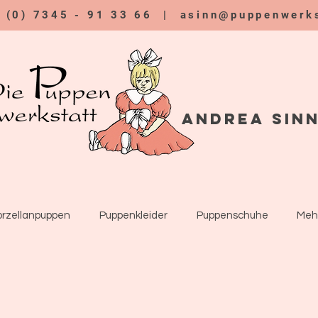
9 (0) 7345 - 91 33 66 |
asinn@puppenwerks
Andrea Sin
orzellanpuppen
Puppenkleider
Puppenschuhe
Meh