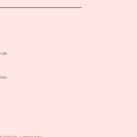
n.de
enau
unikation, Langenau