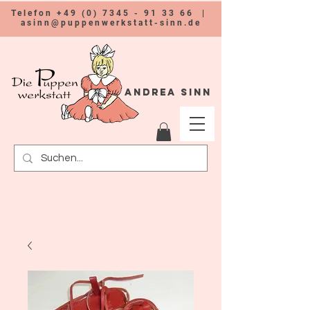
Telefon
+49 (0) 7345 - 91 33 66
|
asinn@puppenwerkstatt-sinn.de
Andrea Sinn