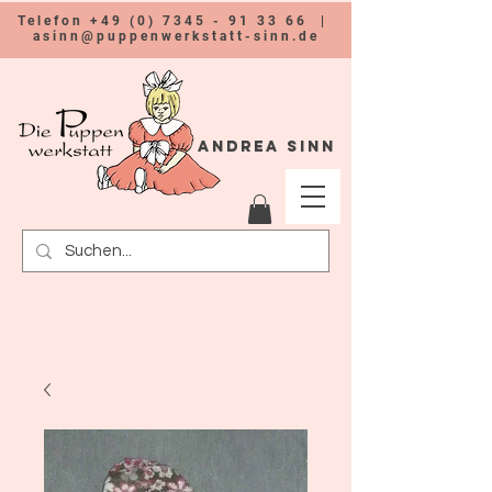
Telefon
+49 (0) 7345 - 91 33 66
|
asinn@puppenwerkstatt-sinn.de
Andrea Sinn