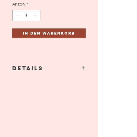
Anzahl
*
In den Warenkorb
Details
Trägerrock geblümter Babycord,
gestreifte Leggins, kgetupftes
Nicky- T-Shirt und Kapuzenweste
aus geblümtem Kuschelvlies.