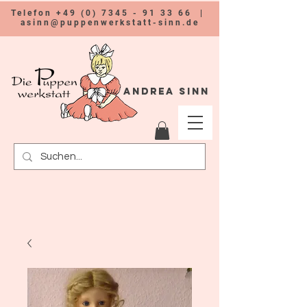
Telefon
+49 (0) 7345 - 91 33 66
|
asinn@puppenwerkstatt-sinn.de
Andrea Sinn