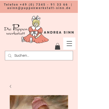
Telefon
+49 (0) 7345 - 91 33 66
|
asinn@puppenwerkstatt-sinn.de
Andrea Sinn