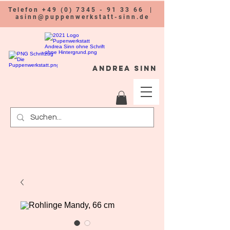
Telefon
+49 (0) 7345 - 91 33 66
|
asinn@puppenwerkstatt-sinn.de
Andrea Sinn