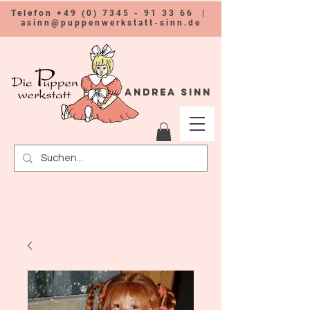
Telefon
+49 (0) 7345 - 91 33 66
|
asinn@puppenwerkstatt-sinn.de
Andrea Sinn