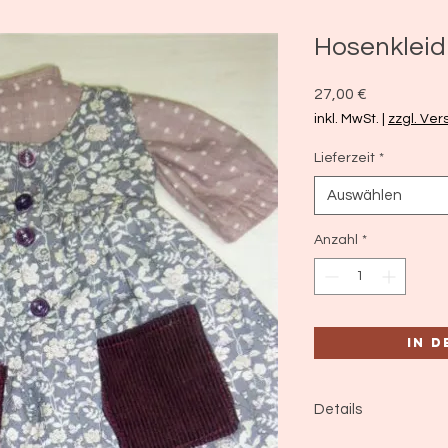
Hosenkleid 
Preis
27,00 €
inkl. MwSt.
|
zzgl. Ve
Lieferzeit
*
Auswählen
Anzahl
*
In 
Details
Trägerrock geblümt, 