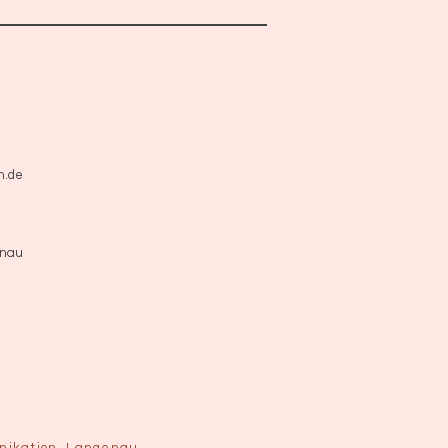
n.de
enau
unikation, Langenau