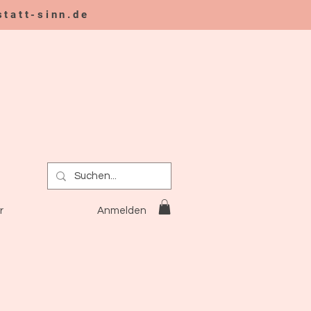
tatt-sinn.de
n
Anmelden
r