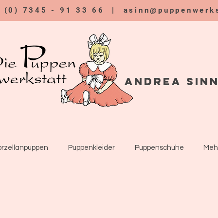
9 (0) 7345 - 91 33 66 |
asinn@puppenwerks
Andrea Sin
orzellanpuppen
Puppenkleider
Puppenschuhe
Meh