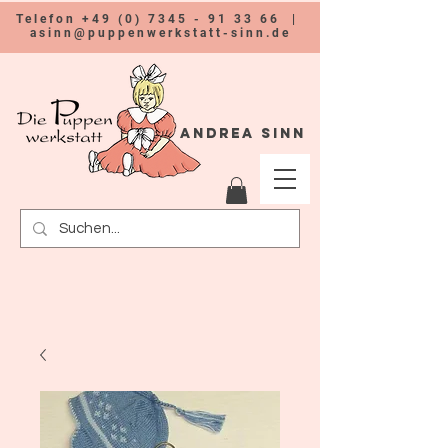
Telefon
+49 (0) 7345 - 91 33 66
|
asinn@puppenwerkstatt-sinn.de
Andrea Sinn