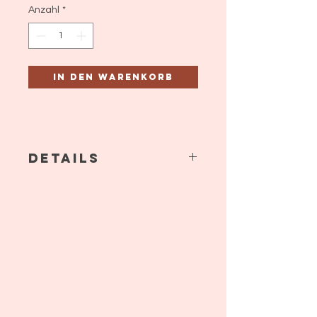
Anzahl
*
In den Warenkorb
Details
Overall mit Glockenmütze,
Baumwolle handgestrickt.