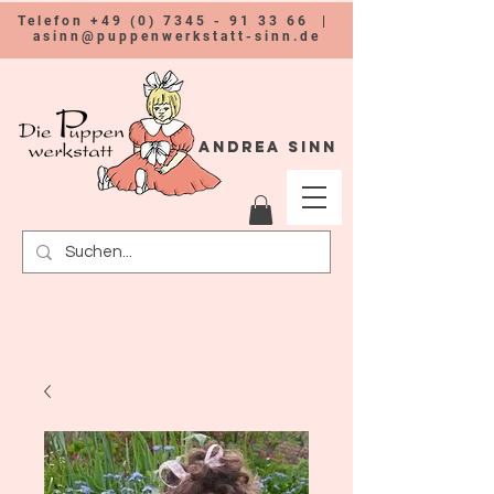
Telefon
+49 (0) 7345 - 91 33 66
|
asinn@puppenwerkstatt-sinn.de
Andrea Sinn