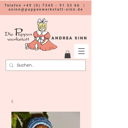
Telefon
+49 (0) 7345 - 91 33 66
|
asinn@puppenwerkstatt-sinn.de
Andrea Sinn