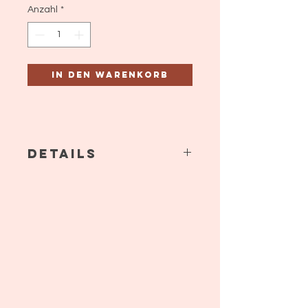
Anzahl
*
In den Warenkorb
Details
Baumwolle handgestrickt und
handbestickt.