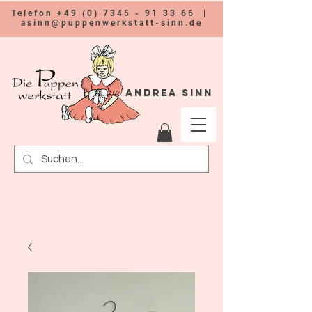
Telefon
+49 (0) 7345 - 91 33 66
|
asinn@puppenwerkstatt-sinn.de
Andrea Sinn