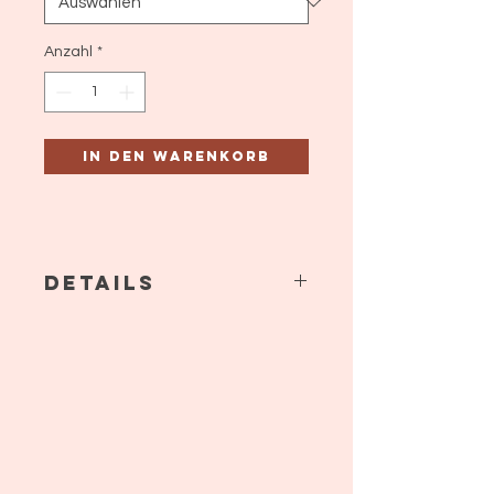
Anzahl
*
In den Warenkorb
Details
Unterkleid hummerfarben mit
Pünktchen, Schürze geblümt.