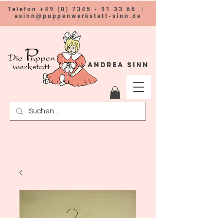
Telefon
+49 (0) 7345 - 91 33 66
|
asinn@puppenwerkstatt-sinn.de
Andrea Sinn