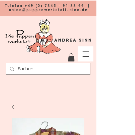
Telefon
+49 (0) 7345 - 91 33 66
|
asinn@puppenwerkstatt-sinn.de
Andrea Sinn