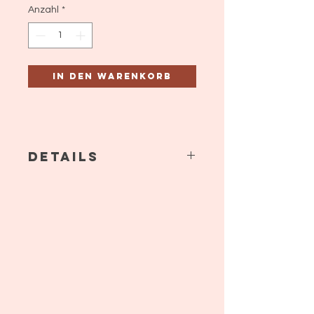
Anzahl
*
In den Warenkorb
Details
Braune Hose, kariertes Hemd und
beige Weste.